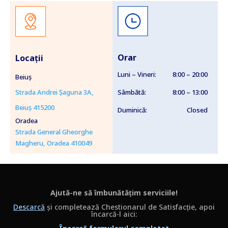
Orar
Locații
Luni – Vineri:
8:00 – 20:00
Beiuș
Strada Andrei Șaguna 3A,
Sâmbătă:
8:00 – 13:00
Beiuș 415200
Duminică:
Closed
Oradea
Strada General Gheorghe
Magheru, Oradea 410049
Ajută-ne să îmbunătățim serviciile!
Descarcă
și completează Chestionarul de Satisfacție, apoi
încarcă-l aici: